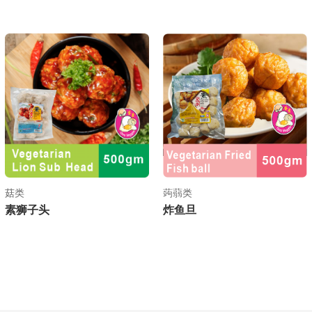
菇类
蒟蒻类
素狮子头
炸鱼旦