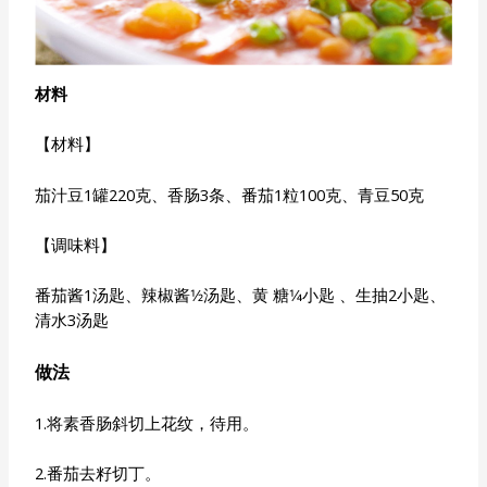
材料
【材料】
茄汁豆1罐220克、香肠3条、番茄1粒100克、青豆50克
【调味料】
番茄酱1汤匙、辣椒酱1⁄2汤匙、黄 糖1⁄4小匙 、生抽2小匙、
清水3汤匙
做法
1.将素香肠斜切上花纹，待用。
2.番茄去籽切丁。